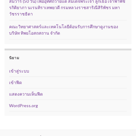
สมวาร (50 วัน) เพื่ออุทิศถวายแด่ สมเด็จพระเจ้า ลูกเธอ เจ้าฟ้าพัช
รกิติยาภา นเรนทิราเทพยวดี กรมหลวงราชสาริณีสิริพัชร มหา
วัชรราชธิดา
คณะวิทยาศาสตร์และเทคโนโลยีต้อนรับการศึกษาดูงานของ
บริษัท ทิพยโอสถสถาน จำกัด
นิยาม
เข้าสู่ระบบ
เข้าฟีด
แสดงความเห็นฟีด
WordPress.org