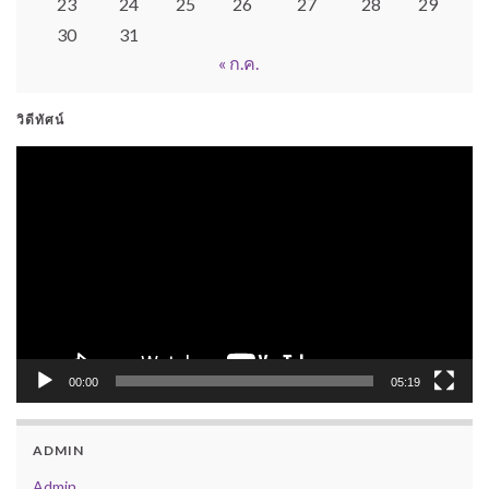
23
24
25
26
27
28
29
30
31
« ก.ค.
วิดีทัศน์
ตัว
เล่น
ไฟล์
วิดีโอ
00:00
05:19
ADMIN
Admin