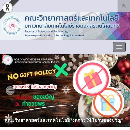
Tog
sear
Search for:
for
Togg
navig
Previous
Nex
คณะวิทยาศาสตร์และเทคโนโลยี Faculty of Science and
Technology, RMUTR