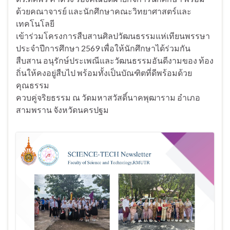
ด้วยคณาจารย์ และนักศึกษาคณะวิทยาศาสตร์และ
เทคโนโลยี
เข้าร่วมโครงการสืบสานศิลปวัฒนธรรมแห่เทียนพรรษา
ประจำปีการศึกษา 2569 เพื่อให้นักศึกษาได้ร่วมกัน
สืบสาน อนุรักษ์ประเพณีและวัฒนธรรมอันดีงามของ ท้อง
ถิ่นให้คงอยู่สืบไป พร้อมทั้งเป็นบัณฑิตที่ดีพร้อมด้วย
คุณธรรม
ควบคู่จริยธรรม ณ วัดมหาสวัสดิ์นาคพุฒาราม อำเภอ
สามพราน จังหวัดนครปฐม