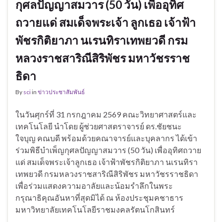
กุศลปัญญาสมวาร (50 วัน) เพื่ออุทิศ
ถวายแด่ สมเด็จพระเจ้า ลูกเธอ เจ้าฟ้า
พัชรกิติยาภา นเรนทิราเทพยวดี กรม
หลวงราชสาริณีสิริพัชร มหาวัชรราช
ธิดา
By
sci
in
ข่าวประชาสัมพันธ์
ในวันศุกร์ที่ 31 กรกฎาคม 2569 คณะวิทยาศาสตร์และ
เทคโนโลยี นำโดย ผู้ช่วยศาสตราจารย์ ดร.ชัยชนะ
ใจบุญ คณบดี พร้อมด้วยคณาจารย์และบุคลากร ได้เข้า
ร่วมพิธีบำเพ็ญกุศลปัญญาสมวาร (50 วัน) เพื่ออุทิศถวาย
แด่ สมเด็จพระเจ้าลูกเธอ เจ้าฟ้าพัชรกิติยาภา นเรนทิรา
เทพยวดี กรมหลวงราชสาริณีสิริพัชร มหาวัชรราชธิดา
เพื่อร่วมแสดงความอาลัยและน้อมรำลึกในพระ
กรุณาธิคุณอันหาที่สุดมิได้ ณ ห้องประชุมคชาธาร
มหาวิทยาลัยเทคโนโลยีราชมงคลรัตนโกสินทร์