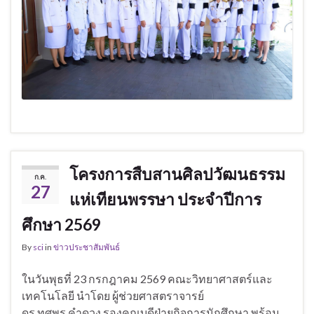
โครงการสืบสานศิลปวัฒนธรรม
ก.ค.
27
แห่เทียนพรรษา ประจำปีการ
ศึกษา 2569
By
sci
in
ข่าวประชาสัมพันธ์
ในวันพุธที่ 23 กรกฎาคม 2569 คณะวิทยาศาสตร์และ
เทคโนโลยี นำโดย ผู้ช่วยศาสตราจารย์
ดร.ทศพร คำดวง รองคณบดีฝ่ายกิจการนักศึกษา พร้อม