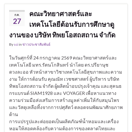
คณะวิทยาศาสตร์และ
ก.ค.
27
เทคโนโลยีต้อนรับการศึกษาดู
งานของ บริษัท ทิพยโอสถสถาน จำกัด
By
sci
in
ข่าวประชาสัมพันธ์
ในวันศุกร์ที่ 24 กรกฎาคม 2569 คณะวิทยาศาสตร์และ
เทคโนโลยี มทร.รัตนโกสินทร์ นำโดย ดร.ปรียานุช
ดวงละออ หัวหน้าสาขาวิชาเทคโนโลยีสุขภาพและความ
งาม ให้การต้อนรับ คุณณัท เวชชศาสตร์ ผู้บริหาร บริษัท
ทิพยโอสถสถาน จำกัด ผู้ผลิตน้ำอบปรุงเจ้าคุณ และสุคนธ
กรแบรนด์ SIAM1928 และ VOYAGER เพื่อหาแนวทาง
ความร่วมมือส่งเสริมการสร้างมูลค่าเพิ่มให้กับสมุนไพร
และวัสดุเหลือทิ้งจากการปศุสัตว์ ตลอดจนพัฒนาศักยภาพ
ด้าน
การแปรรูปและต่อยอดเป็นผลิตภัณฑ์น้ำหอมและเครื่อง
หอมให้สอดคล้องกับความต้องการของตลาดไทยและ