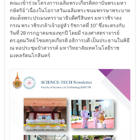
คณะเข้าร่วมโครงการเฉลิมพระเกียรติสถาบันพระมหา
กษัตริย์ “เนื่องในโอกาสวันเฉลิมพระชนมพรรษาพระบาท
สมเด็จพระปรเมนทรรามาธิบดีศรีสินทร มหาวชิราลง
กรณ พระวชิรเกล้าเจ้าอยู่หัว รัชกาลที่ 10” ซึ่งจะตรงกับ
วันที่ 28 กรกฎาคมของทุกปี โดยมี รองศาสตราจารย์
ดร.อุดมวิทย์ ไชยสกุลเกียรติ อธิการบดี เป็นประธานในพิธี
ณ หอประชุมบัวสวรรค์ มหาวิทยาลัยเทคโนโลยีราช
มงคลรัตนโกสินทร์